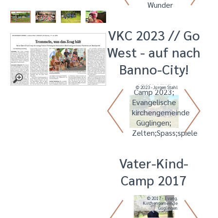
Wunder
Wunder
VKC 2023 // Go
West - auf nach
Banno-City!
Vater Kind
Vater Kind
© 2023 - Jürgen Stahl
© 2023 - Jürgen Stahl
Camp 2023;
Camp 2023;
Evangelische
Evangelische
kirchengemeinde
kirchengemeinde
Güglingen;
Güglingen;
Zelten;Spass;spiele
Zelten;Spass;spiele
Vater-Kind-
Camp 2017
© 2017 - Jürgen Stahl
© 2017 - Evang.
Kirchengemeinde
Güglingen