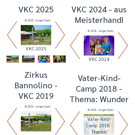
VKC 2025
VKC 2024 - aus
Meisterhand!
© 2025 - Jürgen Stahl
© 2025 - Alex Korn
© 2024 - Jürgen Stahl
© 2024 - Jürgen Stahl
VKC 2025
VKC 2025
VKC 2024
VKC 2024
Zirkus
Vater-Kind-
Bannolino -
Camp 2018 -
VKC 2019
Thema: Wunder
© 2019 - Jürgen Stahl
© 2019 - Jürgen Stahl
© 2018 - Jürgen Stahl
© 2018 - Jürgen Stahl
Vater-Kind-
Vater-Kind-
Camp 2018 -
Camp 2018 -
Thema:
Thema: