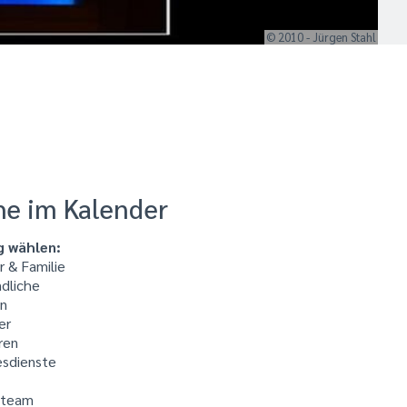
© 2010 - Jürgen Stahl
he im Kalender
g wählen:
 & Familie
dliche
n
er
ren
sdienste
kteam