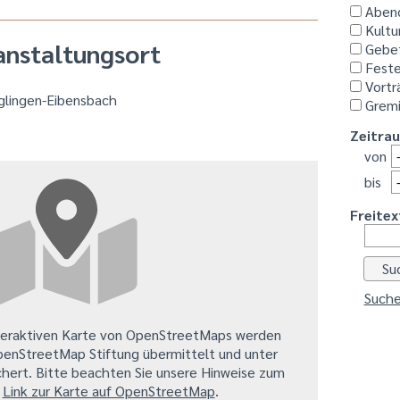
Aben
Kultu
anstaltungsort
Gebe
Feste
Vortr
glingen-Eibensbach
Grem
Zeitra
von
bis
Freitex
Suche
teraktiven Karte von OpenStreetMaps werden
penStreetMap Stiftung übermittelt und unter
hert. Bitte beachten Sie unsere Hinweise zum
.
Link zur Karte auf OpenStreetMap
.