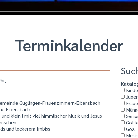
Termin­kalender
Suc
hr)
Katalo
Kinder
Jugen
ngemeinde Güglingen-Frauenzimmern-Eibensbach
Fraue
che Eibensbach
Männ
nd klein ! mit viel himmlischer Musik und Jesus
Senio
enschen.
Gotte
ids und leckerem Imbiss.
GoX
Musi