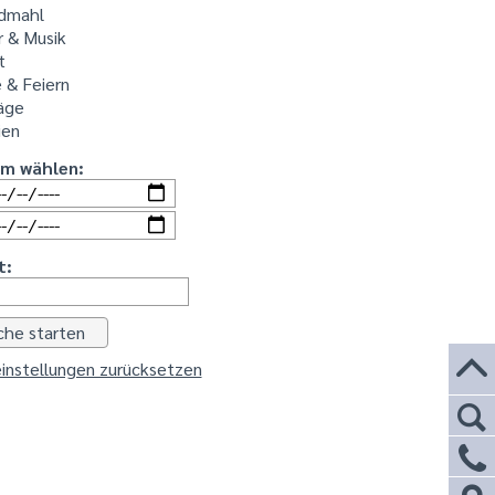
dmahl
r & Musik
t
 & Feiern
äge
ien
um wählen:
t:
instellungen zurücksetzen