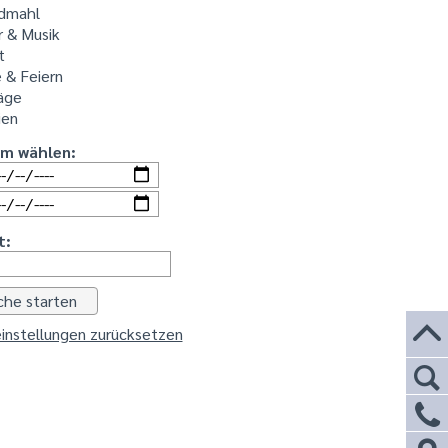
dmahl
r & Musik
t
 & Feiern
äge
ien
um wählen:
t:
instellungen zurücksetzen