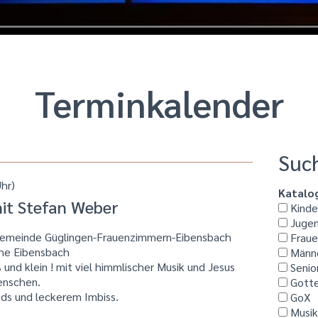
Termin­kalender
Suc
hr)
Katalo
it Stefan Weber
Kinder
Jugen
ngemeinde Güglingen-Frauenzimmern-Eibensbach
Fraue
che Eibensbach
Männ
nd klein ! mit viel himmlischer Musik und Jesus
Senio
enschen.
Gotte
ids und leckerem Imbiss.
GoX
Musi