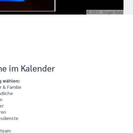
© 2010 - Jürgen Stahl
he im Kalender
g wählen:
 & Familie
dliche
n
er
ren
sdienste
kteam