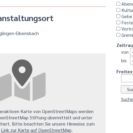
Aben
Kultu
anstaltungsort
Gebe
Feste
Vortr
glingen-Eibensbach
Grem
Zeitra
von
bis
Freitex
Suche
teraktiven Karte von OpenStreetMaps werden
penStreetMap Stiftung übermittelt und unter
hert. Bitte beachten Sie unsere Hinweise zum
.
Link zur Karte auf OpenStreetMap
.