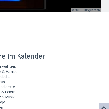
© 2010 - Jürgen Stahl
he im Kalender
g wählen:
 & Familie
dliche
ren
sdienste
 & Feiern
r & Musik
äge
ien