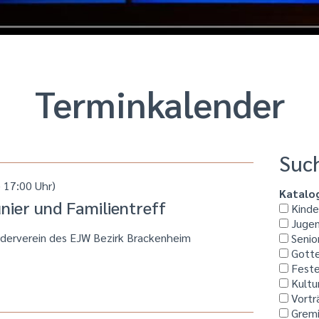
Termin­kalender
Suc
 17:00 Uhr)
Katalo
ier und Familientreff
Kinder
Jugen
rderverein des EJW Bezirk Brackenheim
Senio
Gotte
Feste
Kultu
Vortr
Grem