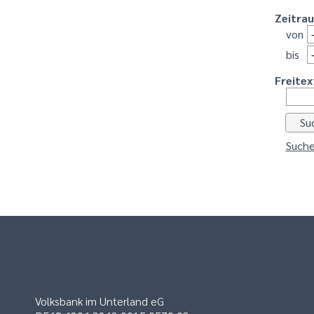
Zeitra
von
bis
Freitex
Suche
Volksbank im Unterland eG